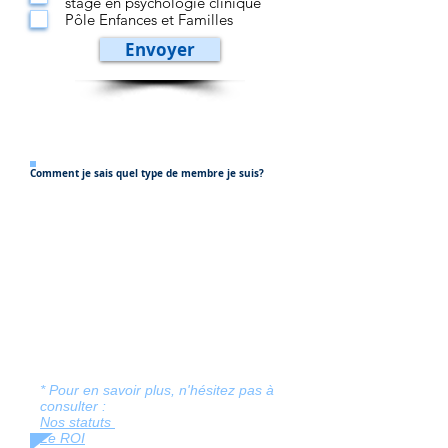
stage en psychologie clinique
Pôle Enfances et Familles
Envoyer
Comment je sais quel type de membre je suis?
Membre effectif
Vous avez un diplôme universitaire (Master) en
psychologie dans le domaine clinique
ET
possédez un
Visa de psychologue clinicien OU vous n'avez pas le
diplôme en psychologie clinique MAIS vous avez le
Visa du SPF. OU si vous êtes en attente de
régularisation du visa
(ex. vous êtes Français, pratiquez
en Belgique et vous avez introduit un dossier pour le visa)
(si vous avez le visa et l'agrément, vous pouvez porter le
titre de psychologue clinicien.ne.)
Adhérent
Vous avez un diplôme universitaire (Master) en
psychologie, hors du domaine clinique.ou êtes
étudiant de 2e cycle (Master) en psychologie dans un
établissement universitaire.
* Pour en savoir plus, n'hésitez pas à
consulter :
Nos statuts
Le ROI