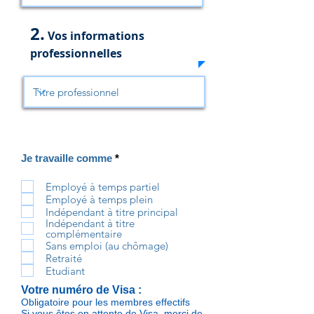
2.
Vos informations
professionnelles
O
Je travaille comme
*
b
l
Employé à temps partiel
i
Employé à temps plein
g
a
Indépendant à titre principal
t
Indépendant à titre
o
complémentaire
i
Sans emploi (au chômage)
r
Retraité
e
Etudiant
Votre numéro de Visa
:
Obligatoire pour les membres effectifs
Si vous êtes en attente de Visa, merci de