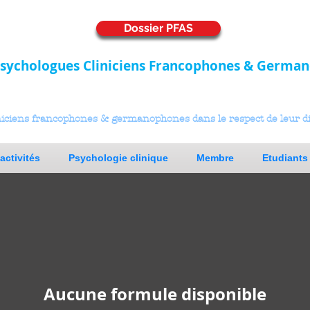
Dossier PFAS
 Psychologues Cliniciens Francophones & Germa
niciens francophones & germanophones dans le respect de leur di
activités
Psychologie clinique
Membre
Etudiants
Aucune formule disponible